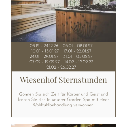
08.12 - 24.12.26
06.01 - 08.01.27
10.01 - 15.01.27
17.01 - 22.01.27
24.01 - 29.01.27
31.01 - 05.02.27
07.02 - 12.02.27
14.02 - 19.02.27
21.02 - 26.02.27
Wiesenhof Sternstunden
Gönnen Sie sich Zeit für Körper und Geist und
lassen Sie sich in unserer Garden Spa mit einer
Wohlfühlbehandlung verwöhnen.