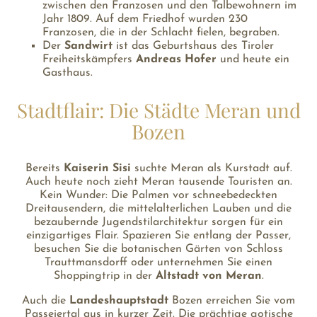
zwischen den Franzosen und den Talbewohnern im
Jahr 1809. Auf dem Friedhof wurden 230
Franzosen, die in der Schlacht fielen, begraben.
Der
Sandwirt
ist das Geburtshaus des Tiroler
Freiheitskämpfers
Andreas Hofer
und heute ein
Gasthaus.
Stadtflair: Die Städte Meran und
Bozen
Bereits
Kaiserin Sisi
suchte Meran als Kurstadt auf.
Auch heute noch zieht Meran tausende Touristen an.
Kein Wunder: Die Palmen vor schneebedeckten
Dreitausendern, die mittelalterlichen Lauben und die
bezaubernde Jugendstilarchitektur sorgen für ein
einzigartiges Flair. Spazieren Sie entlang der Passer,
besuchen Sie die botanischen Gärten von Schloss
Trauttmansdorff oder unternehmen Sie einen
Shoppingtrip in der
Altstadt von Meran
.
Auch die
Landeshauptstadt
Bozen erreichen Sie vom
Passeiertal aus in kurzer Zeit. Die prächtige gotische