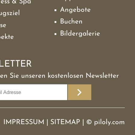
ness & Spa
Angebote
ugsziel
Buchen
se
Bildergalerie
pekte
LETTER
en Sie unseren kostenlosen Newsletter
IMPRESSUM
|
SITEMAP
|
©
piloly.com