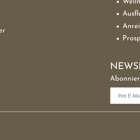
Well
Ausfl
Anrei
er
Pros
NEWS
Abonnier