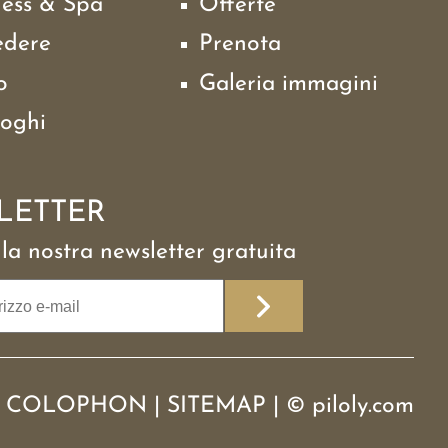
ness & Spa
Offerte
edere
Prenota
o
Galeria immagini
loghi
LETTER
alla nostra newsletter gratuita
COLOPHON
|
SITEMAP
|
©
piloly.com