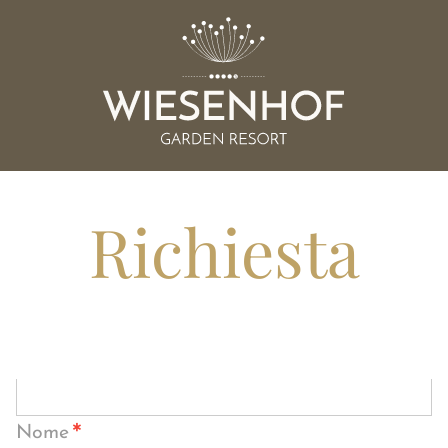
Richiesta
*
Nome