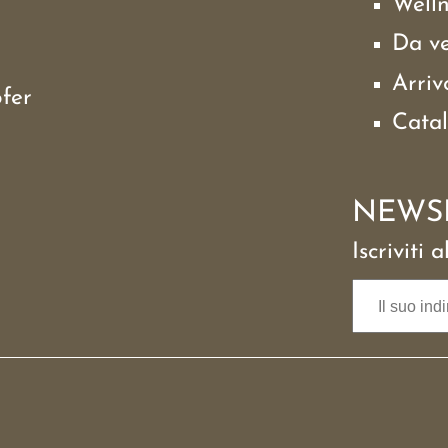
Well
Da v
Arriv
fer
Cata
NEWS
Iscriviti 