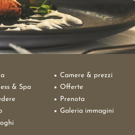
na
Camere & prezzi
ness & Spa
Offerte
edere
Prenota
o
Galeria immagini
loghi