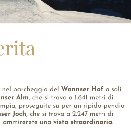
erita
o nel parcheggio del
Wannser Hof
a soli
nser Alm
, che si trova a 1.641 metri di
ù ampia, proseguite su per un ripido pendio
ser Joch
, che si trova a 2.247 metri di
lì ammirerete una
vista straordinaria
.