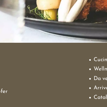
Cuci
Well
Da v
Arriv
fer
Cata