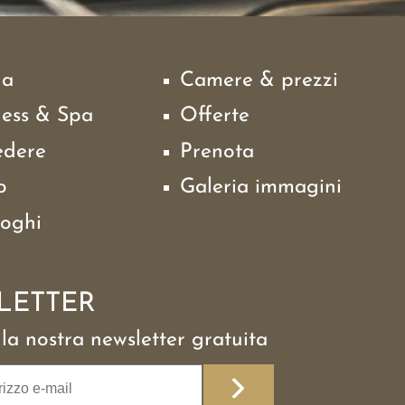
na
Camere & prezzi
ness & Spa
Offerte
edere
Prenota
o
Galeria immagini
loghi
LETTER
alla nostra newsletter gratuita