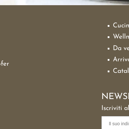
Cuci
Well
Da v
Arriv
fer
Cata
NEWS
Iscriviti 