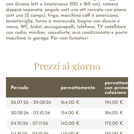
con divano lett o (materasso 200 x 160 cm), camera
doppia separata, angolo cott ura att rezzato con piano
cott ura (2 campi), frigo, macchina caff è americano,
lavastoviglie, forno a microonde, bagno con doccia e
vasca, WC, bidet, asciugacapelli, telefono, TV satellitare
con radio, minibar, cassaforte, aria condizionata e posto
macchina in garage. Per non fumatori
Prezzi al giorno
pernottamen
Periodo
pernottamento
con prima
colazione
26.07.26 - 29.08.26
164,00 €
194,00 €
30.08.26 - 03.10.26
154,00 €
184,00 €
04.10.26 - 07.11.26
142,00 €
172,00 €